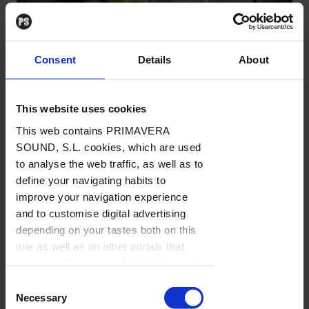
ACTUALIDAD
La semana vista por... Marc Muñoz:
Consent
Details
About
lunes, 2 de diciembre de 2024
This website uses cookies
NOTICIAS
/
Por Marc Muñoz
→ 02.12.2024
This web contains PRIMAVERA
SOUND, S.L. cookies, which are used
to analyse the web traffic, as well as to
define your navigating habits to
improve your navigation experience
and to customise digital advertising
depending on your tastes both on this
one as well as on other portals that
you visit (Re-targeting). With this tool
you can prevent the insertion of these
Consent
cookies or third party cookies. In the
Necessary
DISCOS
Selection