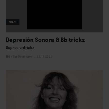
DISCOS
Depresión Sonora & Bb trickz
DepresionTrickz
EPS
/
Por Pepe Nave
→ 12.11.2025