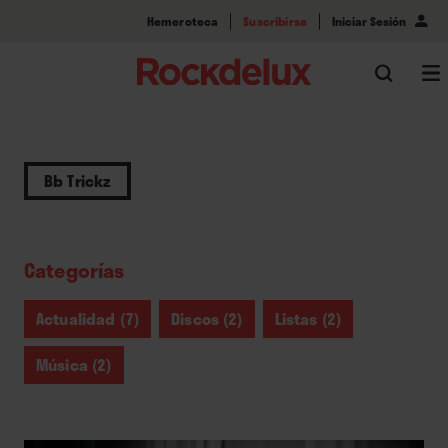
Hemeroteca
Suscribirse
Iniciar Sesión
Bb Trickz
Categorías
Actualidad (7)
Discos (2)
Listas (2)
Música (2)