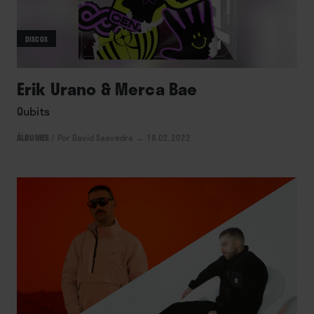
DISCOS
Erik Urano & Merca Bae
Qubits
ÁLBUMES
/
Por David Saavedra
→ 18.02.2022