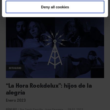
INFORMES
/
Por Al Sobrino
→ 08.03.2023
Deny all cookies
ACTUALIDAD
“La Hora Rockdelux”: hijos de la
alegría
Enero 2023
PÓDCAST
/
Por Santi Carrillo, Juan Cervera
→ 09.01.2023