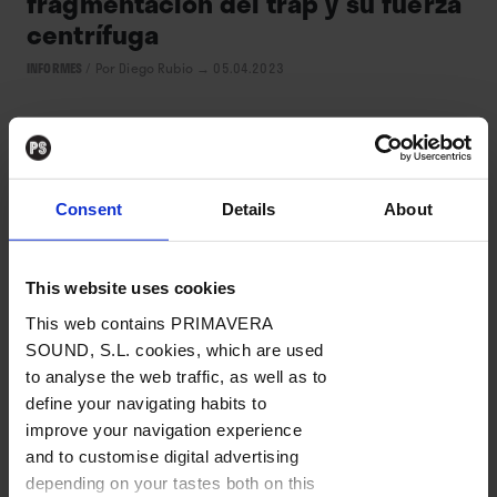
fragmentación del trap y su fuerza
centrífuga
INFORMES
/
Por Diego Rubio
→ 05.04.2023
Consent
Details
About
This website uses cookies
This web contains PRIMAVERA
SOUND, S.L. cookies, which are used
MÚSICA
to analyse the web traffic, as well as to
define your navigating habits to
improve your navigation experience
Rap español contemporáneo (2):
and to customise digital advertising
¿el último grito o el primer
depending on your tastes both on this