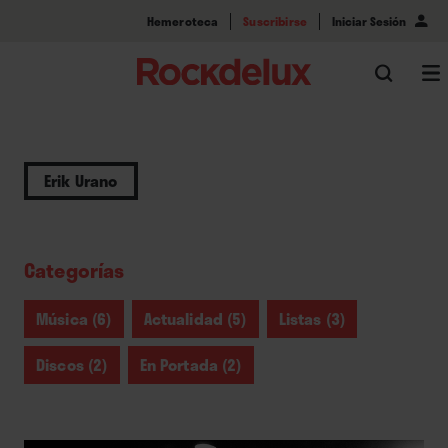
Hemeroteca
Suscribirse
Iniciar Sesión
Erik Urano
Categorías
Música (6)
Actualidad (5)
Listas (3)
Discos (2)
En Portada (2)