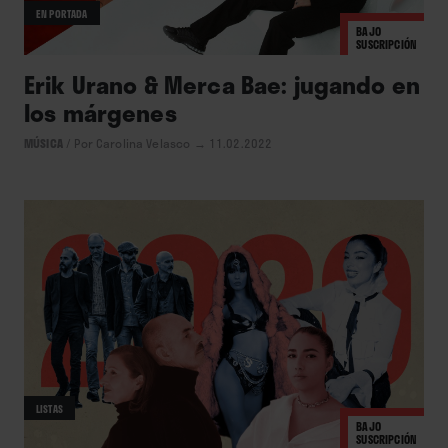
EN PORTADA
BAJO
SUSCRIPCIÓN
Erik Urano & Merca Bae: jugando en
los márgenes
MÚSICA
/
Por Carolina Velasco
→ 11.02.2022
LISTAS
BAJO
SUSCRIPCIÓN