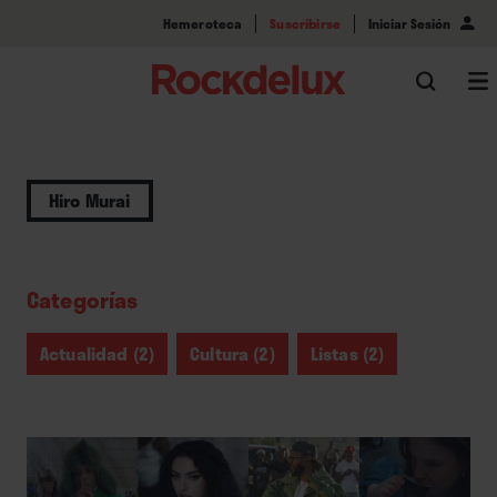
Hemeroteca
Suscribirse
Iniciar Sesión
Hiro Murai
Categorías
Actualidad (2)
Cultura (2)
Listas (2)