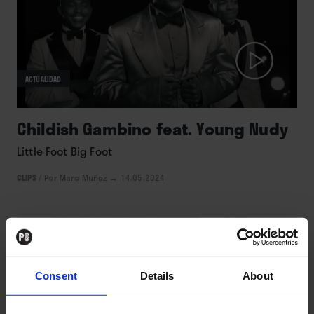
ACTUALIDAD
Childish Gambino feat. Young Nudy
Little Foot Big Foot
CLIPS
/
Por Marc Muñoz
→ 14.05.2024
Consent
Details
About