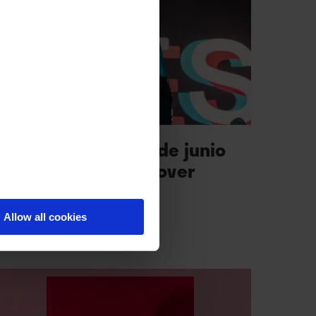
MÚSICA
rimavera Sound (4 de junio
2): el reto de conmover
4.06.2022 / Barcelona
Allow all cookies
VE
/
Por Jorge Acevedo
→ 05.06.2022