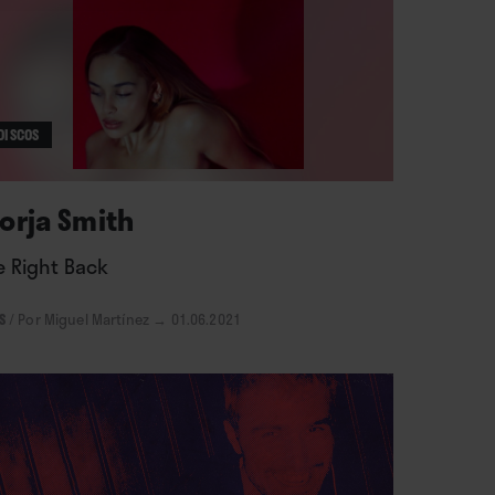
DISCOS
orja Smith
e Right Back
S
/
Por Miguel Martínez
→ 01.06.2021