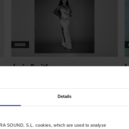
DISCOS
Jorja Smith
L
T
Falling Or Flying
s
ÁLBUMES
/
Por Nacho Ruiz
→ 25.10.2023
NO
Details
A SOUND, S.L. cookies, which are used to analyse