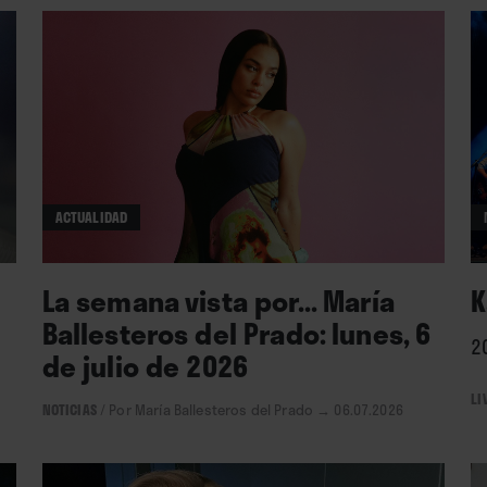
ACTUALIDAD
La semana vista por... María
K
Ballesteros del Prado: lunes, 6
2
de julio de 2026
LI
NOTICIAS
/
Por María Ballesteros del Prado
→ 06.07.2026