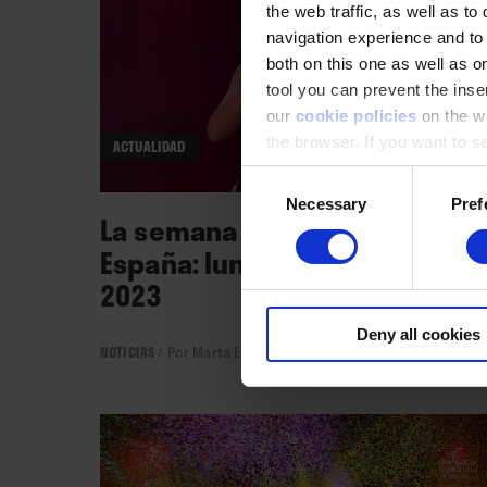
the web traffic, as well as to
navigation experience and to
both on this one as well as on
tool you can prevent the inser
our
cookie policies
on the we
the browser. If you want to see
ACTUALIDAD
appear again
Consent
Necessary
Pref
Selection
La semana vista por... Marta
España: lunes, 15 de mayo de
2023
Deny all cookies
NOTICIAS
/
Por Marta España
→ 15.05.2023