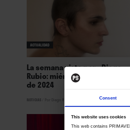
ACTUALIDAD
La semana vista por... Diego
Rubio: miércoles, 17 de julio
de 2024
Consent
NOTICIAS
/
Por Diego Rubio
→ 17.07.2024
This website uses cookies
This web contains PRIMAVER