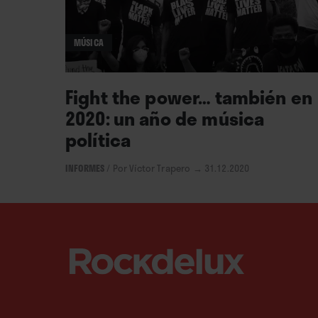
MÚSICA
Fight the power… también en
2020: un año de música
política
INFORMES
/
Por Víctor Trapero
→ 31.12.2020