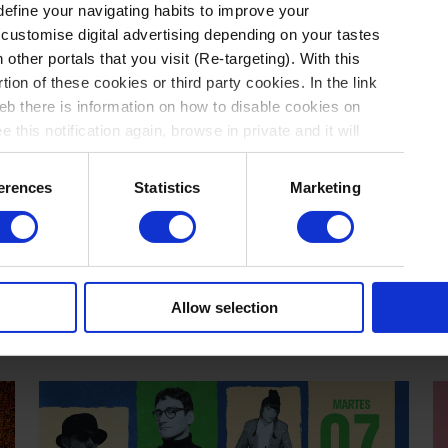
 define your navigating habits to improve your
 customise digital advertising depending on your tastes
 other portals that you visit (Re-targeting). With this
tion of these cookies or third party cookies. In the link
b there is information on how to disable cookies on
 this notification again, browse in private and it will
ACTUALIDAD
erences
Statistics
Marketing
La semana vista por... Xavier
P
Gaillard: viernes, 14 de abril de
/
2023
0
Allow selection
NOTICIAS
/
Por Xavier Gaillard
→ 14.04.2023
LI