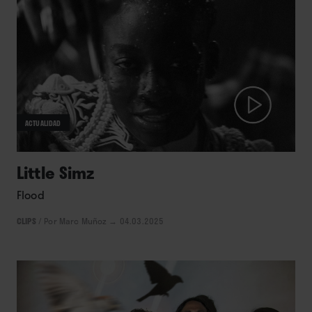
ACTUALIDAD
Little Simz
Flood
CLIPS
/
Por Marc Muñoz
→ 04.03.2025