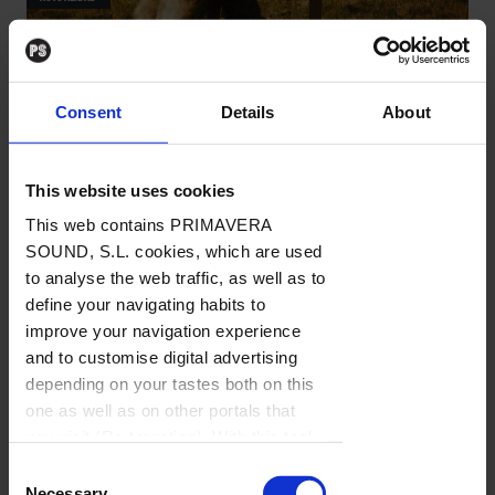
La semana vista por... Xavier
Gaillard: viernes, 9 de febrero de
Consent
Details
About
2024
NOTICIAS
/
Por Xavier Gaillard
→ 09.02.2024
This website uses cookies
This web contains PRIMAVERA
SOUND, S.L. cookies, which are used
to analyse the web traffic, as well as to
define your navigating habits to
improve your navigation experience
and to customise digital advertising
depending on your tastes both on this
one as well as on other portals that
you visit (Re-targeting). With this tool
you can prevent the insertion of these
Consent
LISTAS
cookies or third party cookies. In the
Necessary