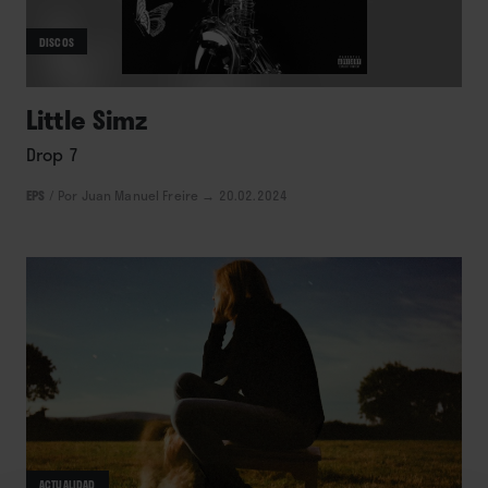
DISCOS
Little Simz
Drop 7
EPS
/
Por Juan Manuel Freire
→ 20.02.2024
ACTUALIDAD