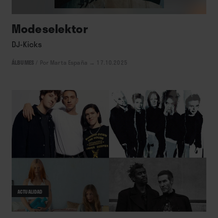
Modeselektor
DJ-Kicks
ÁLBUMES
/
Por Marta España
→ 17.10.2025
ACTUALIDAD