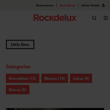
Hemeroteca
Suscribirse
Iniciar Sesión
Little Simz
Categorías
Actualidad (12)
Música (10)
Listas (9)
Discos (5)