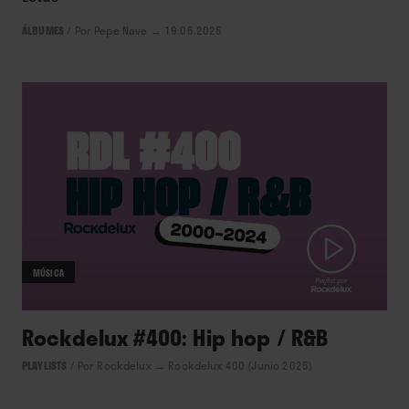
ÁLBUMES
/
Por Pepe Nave
→ 19.06.2025
MÚSICA
Rockdelux #400: Hip hop / R&B
PLAYLISTS
/
Por Rockdelux
→ Rockdelux 400 (Junio 2025)