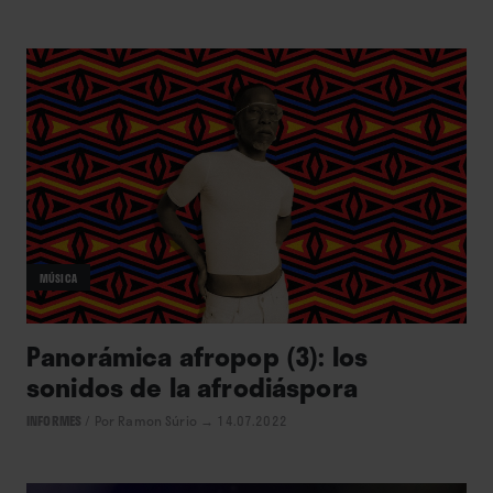
MÚSICA
Panorámica afropop (3): los
sonidos de la afrodiáspora
INFORMES
/
Por Ramon Súrio
→ 14.07.2022