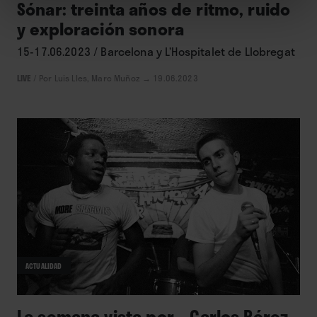
Sónar: treinta años de ritmo, ruido
y exploración sonora
15-17.06.2023 / Barcelona y L’Hospitalet de Llobregat
LIVE
/
Por Luis Lles, Marc Muñoz
→ 19.06.2023
ACTUALIDAD
La semana vista por... Carlos Pérez