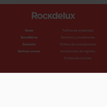
Home
Política de privacidad
Suscribirse
Términos y condiciones
Contacto
Política de suscripciones
Quiénes somos
Condiciones de registro
Política de cookies
Esta revista ha recibido una ayuda a la edición, del
Ministerio de Cultura, a través de la Dirección General del
Libro, del Cómic y de la Lectura.