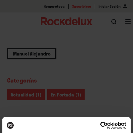
Hemeroteca
Suscribirse
Iniciar Sesión
Manuel Alejandro
Categorías
Actualidad (1)
En Portada (1)