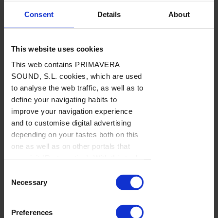
Consent
Details
About
This website uses cookies
This web contains PRIMAVERA
EN PORTADA
SOUND, S.L. cookies, which are used
BAJO
to analyse the web traffic, as well as to
SUSCRIPCIÓN
define your navigating habits to
Manuel Alejandro: lo pequeño es
improve your navigation experience
hermoso
and to customise digital advertising
depending on your tastes both on this
LIBROS-POP
/
Por Luis Lapuente
→ 17.06.2025
one as well as on other portals that
you visit (Re-targeting). With this tool
you can prevent the insertion of these
Consent
cookies or third party cookies. In the
Necessary
Selection
link our
cookie policies
on the web
there is information on how to disable
Preferences
cookies on the browser. If you want to