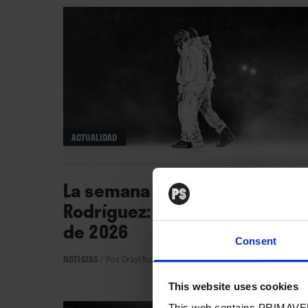
ACTUALIDAD
La semana vista por... Oriol
Rodríguez: viernes, 6 de marz
de 2026
Consent
NOTICIAS
/
Por Oriol Rodríguez
→ 06.03.2026
This website uses cookies
This web contains PRIMAVER