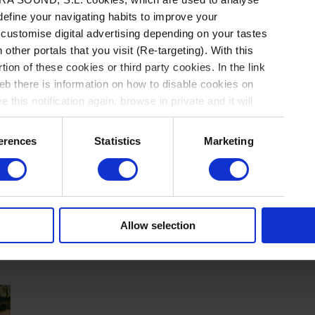
 define your navigating habits to improve your
 customise digital advertising depending on your tastes
 other portals that you visit (Re-targeting). With this
tion of these cookies or third party cookies. In the link
b there is information on how to disable cookies on
 this notification again, browse in private and it will
LISTAS
BAJO
erences
Statistics
Marketing
SUSCRIPCIÓN
a
2024/ Recopilatorios
L
E
Reemisiones infinitas
n
Allow selection
LISTAS DE MÚSICA
/
Por Rockdelux
→ 12.12.2024
NO