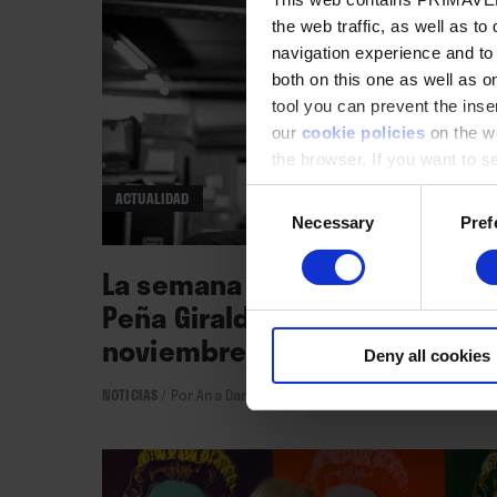
the web traffic, as well as to
navigation experience and to
both on this one as well as on
tool you can prevent the inser
our
cookie policies
on the we
the browser. If you want to see
appear again
Consent
ACTUALIDAD
Necessary
Pref
Selection
La semana vista por... Ana Dar
Peña Giraldo: viernes, 21 de
noviembre de 2025
Deny all cookies
NOTICIAS
/
Por Ana Dara Peña Giraldo
→ 21.11.2025