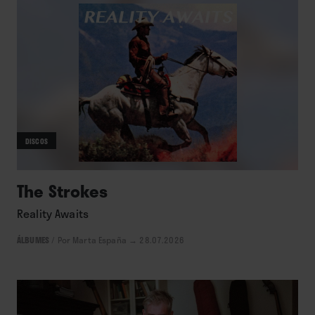
DISCOS
The Strokes
Reality Awaits
ÁLBUMES
/
Por Marta España
→ 28.07.2026