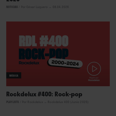
NOTICIAS
/
Por César Luquero
→ 08.04.2026
MÚSICA
Rockdelux #400: Rock-pop
PLAYLISTS
/
Por Rockdelux
→ Rockdelux 400 (Junio 2025)