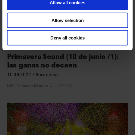
Allow all cookies
Allow selection
MÚSICA
Deny all cookies
Primavera Sound (10 de junio /1):
las ganas no decaen
10.06.2022 / Barcelona
LIVE
/
Por Karen Montero
→ 11.06.2022