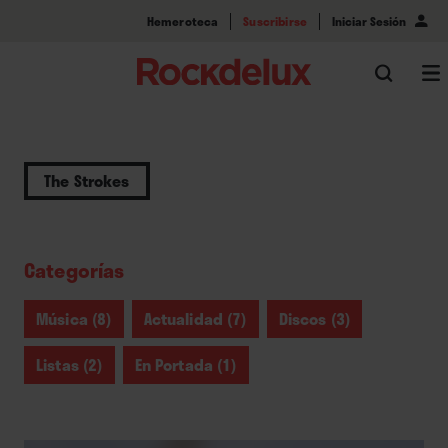
Hemeroteca
Suscribirse
Iniciar Sesión
The Strokes
Categorías
Música (8)
Actualidad (7)
Discos (3)
Listas (2)
En Portada (1)