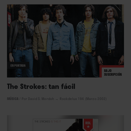
EN PORTADA
BAJO
SUSCRIPCIÓN
The Strokes: tan fácil
MÚSICA
/
Por David S. Mordoh
→ Rockdelux 194 (Marzo 2002)