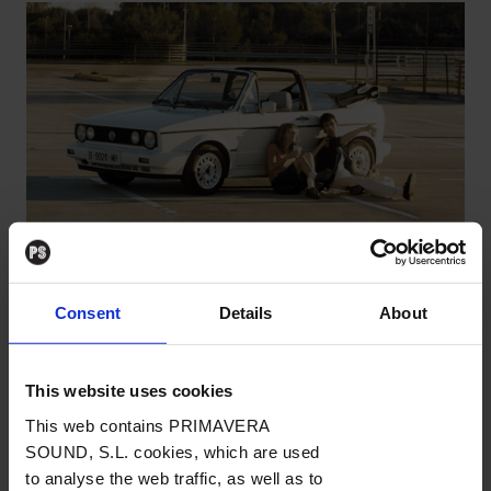
Canciones eternas... más allá de la
Consent
Details
About
playlist del coche
BRANDED
/
Por RDL
→ 12.09.2024
This website uses cookies
This web contains PRIMAVERA
SOUND, S.L. cookies, which are used
to analyse the web traffic, as well as to