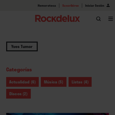
Hemeroteca
Suscribirse
Iniciar Sesión
Yves Tumor
Categorías
Actualidad (6)
Música (5)
Listas (4)
Discos (2)