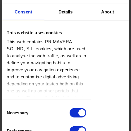
“La Hora Rockdelux”: sopa de letras
Consent
Details
About
Abril 2023
PÓDCAST
/
Por Santi Carrillo, Juan Cervera
→ 17.04.2023
This website uses cookies
This web contains PRIMAVERA
SOUND, S.L. cookies, which are used
to analyse the web traffic, as well as to
define your navigating habits to
improve your navigation experience
and to customise digital advertising
depending on your tastes both on this
one as well as on other portals that
you visit (Re-targeting). With this tool
DISCOS
you can prevent the insertion of these
Consent
BAJO
cookies or third party cookies. In the
SUSCRIPCIÓN
Necessary
Selection
link our
cookie policies
on the web
Yves Tumor
there is information on how to disable
Preferences