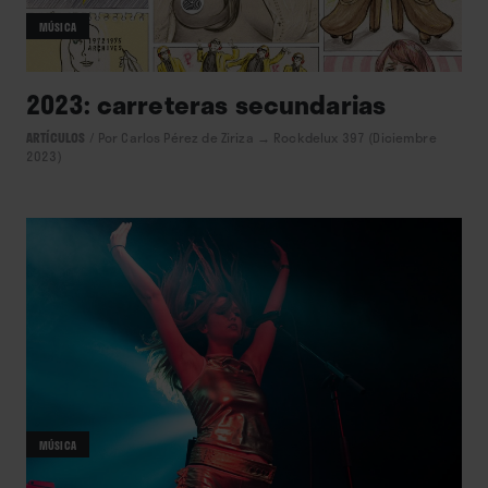
MÚSICA
2023: carreteras secundarias
ARTÍCULOS
/
Por Carlos Pérez de Ziriza
→ Rockdelux 397 (Diciembre
2023)
MÚSICA