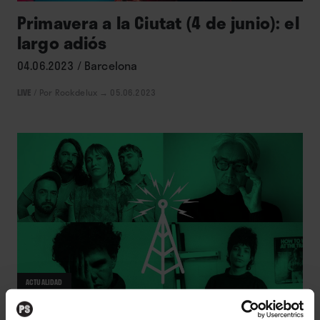
Primavera a la Ciutat (4 de junio): el
largo adiós
04.06.2023 / Barcelona
LIVE
/
Por Rockdelux
→ 05.06.2023
ACTUALIDAD