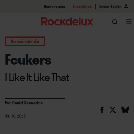
Hemeroteca
Suscribirse
Iniciar Sesión
Canción del día
Fcukers
I Like It Like That
Por
David Saavedra
09. 10. 2025