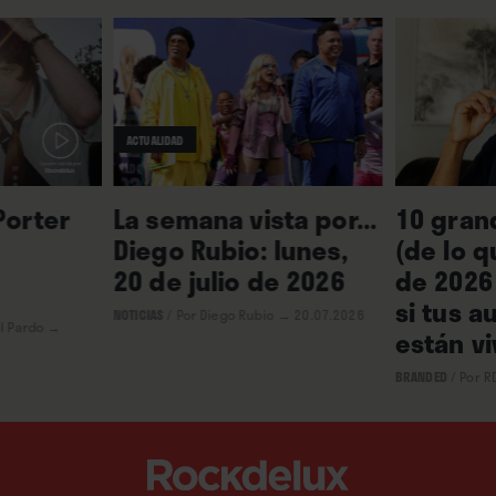
ACTUALIDAD
Porter
La semana vista por...
10 gran
Diego Rubio: lunes,
(de lo q
20 de julio de 2026
de 2026
si tus a
NOTICIAS
/
Por Diego Rubio
→ 20.07.2026
l Pardo
→
están vi
BRANDED
/
Por R