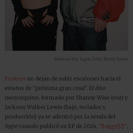
Believe the hype. Foto: Boris Halas
Fcukers
no dejan de subir escalones hacia el
estatus de “próxima gran cosa”. El dúo
neoyorquino, formado por Shanny Wise (voz) y
Jackson Walker Lewis (bajo, teclados y
producción) ya se adentró por la senda del
hype
cuando publicó su EP de 2024,
“Baggy$$”
,