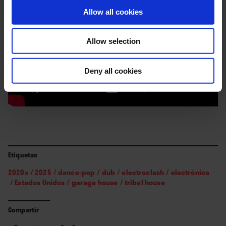
Allow all cookies
Allow selection
Deny all cookies
Etiquetas
2020s
/
2025
/
dance-pop
/
dub
/
electroclash
/
electrónica
/
Estados Unidos
/
garage house
/
tribal house
Compartir