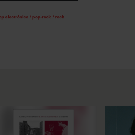
 con “El magnetismo”,
nte ochentero que sugiere
op electrónico
/
pop-rock
/
rock
plan”, más cerca de New
iempre representó al grupo.
a únicamente al suelo. Los
ectarla hacia adelante,
os tantos EPs, somos
rgentino no provocan grandes
gar a demasiadas fisuras a
ular la voz del líder–
 de pesimismo que ellos
“si ya sabemos que todo,
 intentemos relajarnos