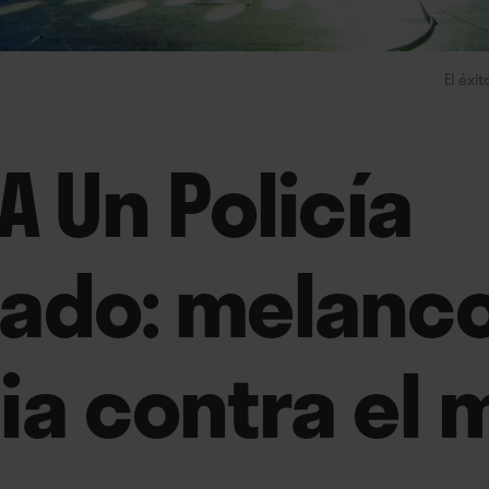
El éxi
A Un Policía
ado: melanco
ia contra el