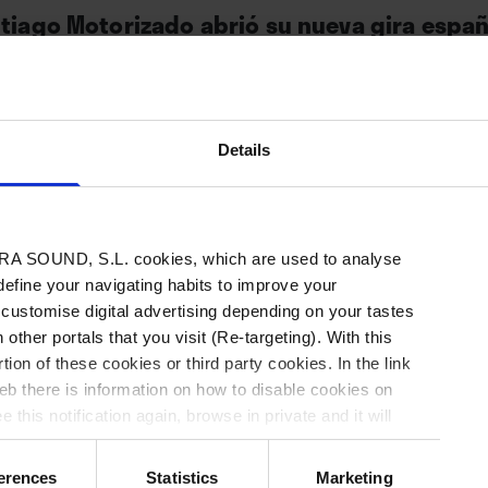
ntiago Motorizado abrió su nueva gira espa
entradas agotadas, para presentar su más r
en el que miran con interés a la década de l
atus dentro del indie rock hispanoamerian
cia y el domingo en Barcelona.
Details
A SOUND, S.L. cookies, which are used to analyse
 define your navigating habits to improve your
 customise digital advertising depending on your tastes
 other portals that you visit (Re-targeting). With this
Hay algo que generó el indie argentino de la 
tion of these cookies or third party cookies. In the link
Motorizado
que no se había dado ni siquiera c
b there is information on how to disable cookies on
rock clásico de dicho país como Charly García,
 this notification again, browse in private and it will
Spinetta: consolidar un gran público en Españ
erences
Statistics
Marketing
años.