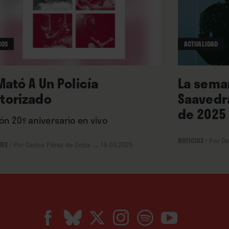
COS
ACTUALIDAD
Mató A Un Policía
La seman
torizado
Saavedra
de 2025
ón 20º aniversario en vivo
NOTICIAS
/
Por Da
MES
/
Por Carlos Pérez de Ziriza
→ 18.03.2025