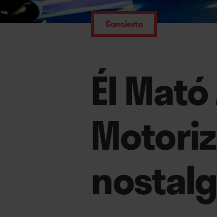
Concierto
Él Mató 
Motoriz
nostalg