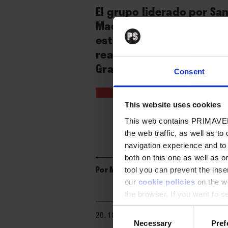
El grupo liderado por Sa
Madrid (La Riviera) con 
estudio, “Súper Terror”, 
reafirman su elevado est
Granada, mañana en Valen
Consent
This website uses cookies
This web contains PRIMAVER
the web traffic, as well as to
navigation experience and to
both on this one as well as on
Por
Matías Ayerza
tool you can prevent the inser
our
cookie policies
on the we
the browser. If you want to see
appear again
Consent
20. 10. 2023
Necessary
Pref
Selection