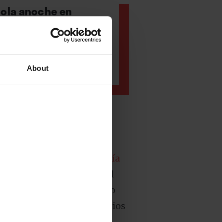
ñola anoche en
eciente álbum en
os ochenta y
o
.
Hoy
tocarán en
About
mano de
Él Mató A Un Policía
on artistas legendarios del
 Soda Stereo o Luis Alberto
a y sostenerlo durante varios