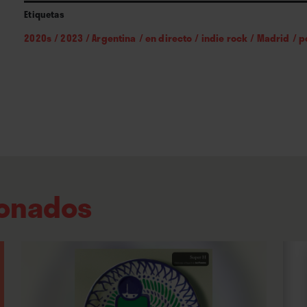
Tras el habitual golpe nostálgico de apertura
Etiquetas
enseguida la propuesta viró hacia el compone
2020s
/
2023
/
Argentina
/
en directo
/
indie rock
/
Madrid
/
p
“Súper Terror”, en este caso con “Un segundo 
Order que del típico sonido shoegazing que s
La mirada de Santiago Motorizado ya no apunt
años le dieron la confianza necesaria para proy
aunque no haya mucho que observar.
Con cuatro álbumes de estudio a cuestas y otr
ionados
conscientes de que las canciones del grupo a
altibajos emocionales, lo que tampoco deja lu
nivel interpretativo. Sus melodías –y en partic
transmiten algo de calma dentro de un marco
mismos se encargan de dibujar. Algo así como 
tarde o temprano, se irá a la mierda, al menos