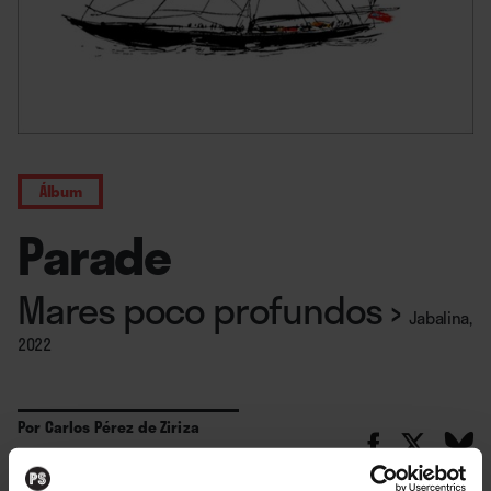
Álbum
Parade
Mares poco profundos
›
Jabalina,
2022
Por
Carlos Pérez de Ziriza
16. 11. 2022