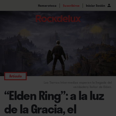
Hemeroteca
Suscribirse
Iniciar Sesión
Artículo
Las Tierras Intermedias esperan la llegada del
verdadero Señor de Elden.
“Elden Ring”: a la luz
de la Gracia, el