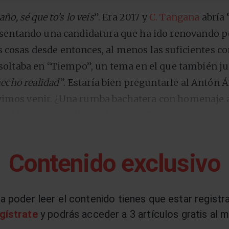
ño, sé que to’s lo veis
”. Era 2017 y
C. Tangana
abría
esentando una candidatura que ha ido renovando 
cosas desde entonces, al menos las suficientes c
soltaba en “Tiempo”, un tema en el que también ju
hecho realidad”
. Estaría bien preguntarle al Antón 
 vimos venir. ¿Una rumba bachatera con homenaje 
 es el listo que podía predecir eso. En plena metamo
 la que se coló y que ahora ni siquiera necesita, 
dejaste de querer” que le llevaba a encadenar tre
Contenido exclusivo
oy” y “Demasiadas mujeres”, el hombre del año se
futuro; es decir, de Antón Álvarez, C. Tangana y El
e se ha vuelto insólito. Eso tampoco lo vimos venir
a poder leer el contenido tienes que estar registr
gístrate
y podrás acceder a 3 artículos gratis al m