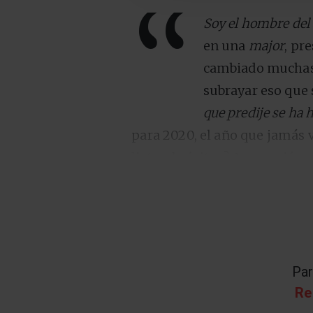
“
Soy el hombre del a
en una
major
, pr
cambiado muchas 
subrayar eso que 
que predije se ha 
para 2020, el año que jamás
listas de éxitos? A ver quién
sobrevolando una industria en
estreno de récord de “Tú me 
consecutivos tras “Nunca est
hablar de pasado, presente y 
bar, ese contexto que de golp
Par
Re