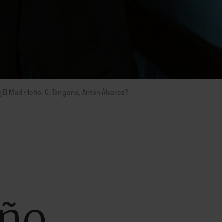
¿El Madrileño, C. Tangana, Antón Álvarez?
año