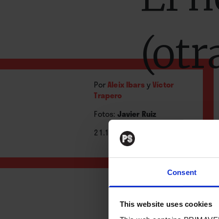
(otr
Por
Aleix Ibars
y
Víctor
Trapero
Fotos:
Javier Ruiz
21.12.2020
Consent
This website uses cookies