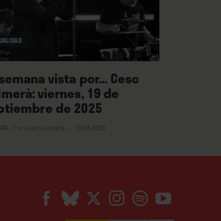
UALIDAD
 semana vista por... Cesc
imerà: viernes, 19 de
ptiembre de 2025
IAS
/
Por Cesc Guimerà
→ 19.09.2025