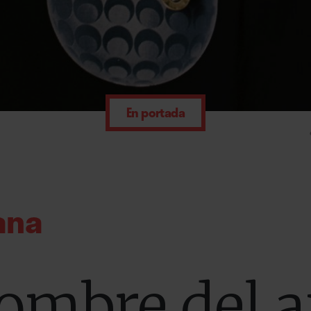
En portada
ana
hombre del 