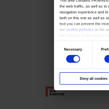
This web contains PRIMAVER
the web traffic, as well as to
navigation experience and to
both on this one as well as on
tool you can prevent the inser
our
cookie policies
on the we
the browser. If you want to see
appear again
Consent
Necessary
Pref
Selection
Deny all cookies
BAJO
SUSCRIPCIÓN