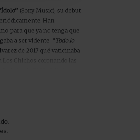
“Ídolo”
(Sony Music), su debut
periódicamente. Han
omo para que ya no tenga que
gaba a ser vidente:
“Todo lo
Álvarez de 2017 qué vaticinaba
a Los Chichos coronando las
rfosis hacia El Madrileño,
pocas horas después del
s números uno en España
 sienta con Rockdelux para
 Madrileño en una charla de
.
ado.
es.