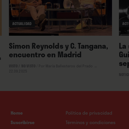
ACTUALIDAD
ACT
Simon Reynolds y C. Tangana,
La
encuentro en Madrid
Gu
a
se
VISTO / NO VISTO
/
Por María Ballesteros del Prado
→
22.09.2025
NOTIC
Home
Política de privacidad
Suscribirse
Términos y condiciones