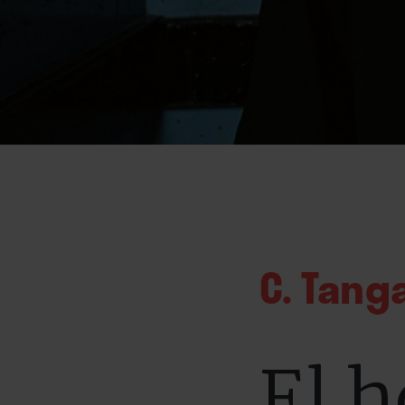
C. Tang
El 