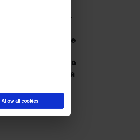
u carrera a partir
 del rap sugerente
u inmersión
a popular con “Tú me
2020: número 1 en
añol de la historia
espegue final para
adrileño.
Allow all cookies