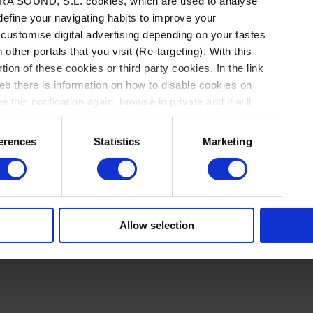
A SOUND, S.L. cookies, which are used to analyse
madrileño ha definido s
 define your navigating habits to improve your
de puntos de inflexión,
 customise digital advertising depending on your tastes
 other portals that you visit (Re-targeting). With this
de “LOVE’S” en 2012 a s
tion of these cookies or third party cookies. In the link
definitiva en la cultur
b there is information on how to disable cookies on
 this notification again, browse in private and it will
dejaste de querer” en 
España, mejor debut esp
erences
Statistics
Marketing
en Spotify y rampa de d
el advenimiento de El M
Allow selection