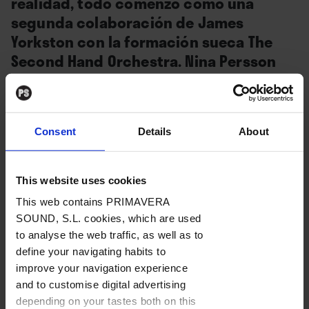
realidad, todo comenzó como una
segunda colaboración de James
Yorkston con la formación sueca The
Second Hand Orchestra. Nina Persson
fue sugerida como invitada vocal y
acabó involucrándose en el proyecto
de modo decisivo. Hablamos por
Consent
Details
About
videoconferencia con ellos sobre el
disco resultante, “The Great White Sea
Eagle”.
This website uses cookies
This web contains PRIMAVERA
SOUND, S.L. cookies, which are used
to analyse the web traffic, as well as to
BAJO
define your navigating habits to
SUSCRIPCIÓN
improve your navigation experience
and to customise digital advertising
depending on your tastes both on this