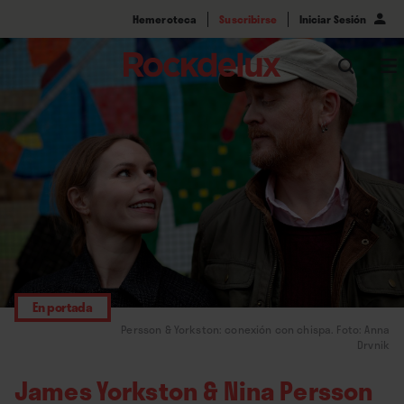
Hemeroteca
Suscribirse
Iniciar Sesión
En portada
Persson & Yorkston: conexión con chispa. Foto: Anna
Drvnik
James Yorkston & Nina Persson