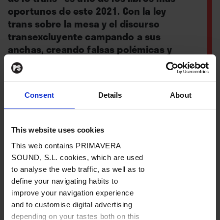
oportunos de este 2021. Con la ley
trans sobre la mesa y el discurso
transexcluyente campando a sus
anchas, creando falsas polémicas y
tratando de secuestrar el debate
político, el ensayo de Elizabeth Duval es
necesario e iluminador.
Consent
Details
About
This website uses cookies
Por
Carolina Velasco
This web contains PRIMAVERA
SOUND, S.L. cookies, which are used
08. 03. 2021
to analyse the web traffic, as well as to
define your navigating habits to
improve your navigation experience
and to customise digital advertising
Elizabeth Duval
era noticia cuando empecé a leer su
depending on your tastes both on this