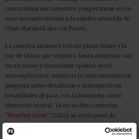
contorsiona sus lamentos y esperanzas en un
tono un tanto similar a la calidez retorcida de
Chan Marshall aka Cat Power.
La canción amanece con un piano tenue y la
voz de Orton que implora, hasta culminar casi
en un suave y susurrante spoken word
autoexplicativo, mientras la instrumentación
progresa sobre detallistas e introspectivas
tonalidades de jazz, con la trompeta como
elemento central. Ya en su disco anterior,
“Weather Alive”
(2022), se acompañó de
músicos de jazz contemporáneo como
Alabaster DePlume, Shahzad Ismaily o Tom