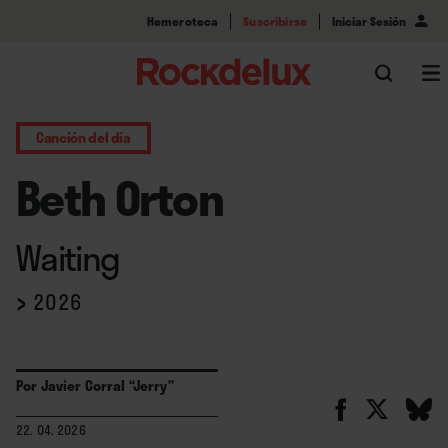
Hemeroteca
Suscribirse
Iniciar Sesión
Canción del día
Beth Orton
Waiting
›
2026
Por
Javier Corral “Jerry”
22. 04. 2026