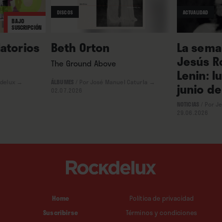
DISCOS
ACTUALIDAD
BAJO
SUSCRIPCIÓN
atorios
Beth Orton
La seman
Jesús R
The Ground Above
Lenin: l
delux
→
ÁLBUMES
/
Por José Manuel Caturla
→
junio de
02.07.2026
NOTICIAS
/
Por J
29.06.2026
Home
Política de privacidad
Suscribirse
Términos y condiciones