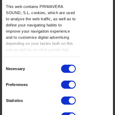
julio de 2026
This web contains PRIMAVERA
SOUND, S.L. cookies, which are used
to analyse the web traffic, as well as to
define your navigating habits to
La semana
improve your navigation experience
vista por... José
and to customise digital advertising
Manuel Caturla:
depending on your tastes both on this
miércoles, 29
one as well as on other portals that
de julio de 2026
you visit (Re-targeting). With this tool
you can prevent the insertion of these
Consent
cookies or third party cookies. In the
Necessary
Selection
La semana
link our
cookie policies
on the web
vista por... José
there is information on how to disable
Preferences
Manuel Caturla:
cookies on the browser. If you want to
lunes, 27 de
see this notification again, browse in
julio de 2026
private and it will appear again
Statistics