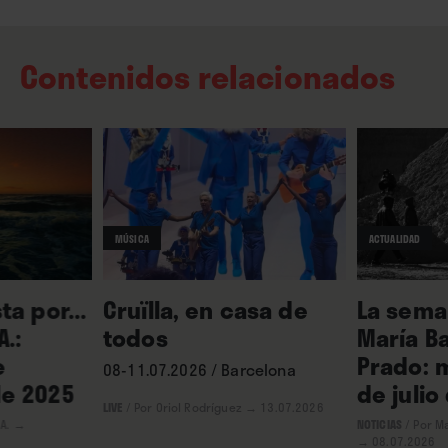
Contenidos relacionados
MÚSICA
ACTUALIDAD
ta por...
Cruïlla, en casa de
La seman
A.:
todos
María Ba
e
Prado: m
08-11.07.2026 / Barcelona
e 2025
de julio
LIVE
/
Por Oriol Rodríguez
→ 13.07.2026
 A.
→
NOTICIAS
/
Por Ma
→ 08.07.2026