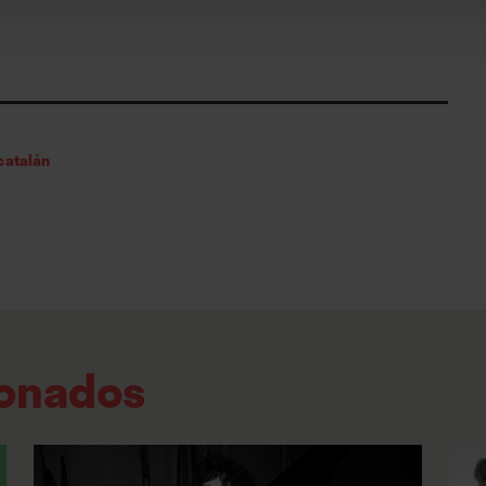
catalán
ionados