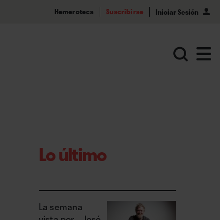
Hemeroteca
Suscribirse
Iniciar Sesión
Lo último
La semana
vista por... José