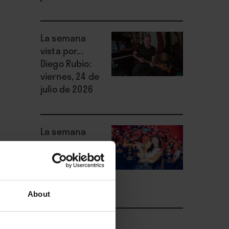
La semana
vista por...
Diego Rubio:
viernes, 24 de
julio de 2026
La semana
vista por...
Diego Rubio:
miércoles, 22
de julio de 2026
About