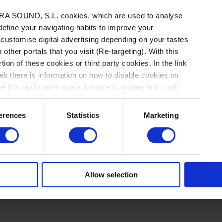
padres, enfermos de sida. Ese sentimiento de
A SOUND, S.L. cookies, which are used to analyse
e instala así en los ojos de la pequeña, que no
 define your navigating habits to improve your
 customise digital advertising depending on your tastes
lor de la muerte a tan temprana edad, sino
 other portals that you visit (Re-targeting). With this
 el mundo, amoldándose a una situación
nido exclusivo
tion of these cookies or third party cookies. In the link
esconcierto y en un constante sentimiento de
b there is information on how to disable cookies on
 this notification again, browse in private and it will
contenido tienes que estar registrado.
erences
Statistics
Marketing
s acceder a 3 artículos gratis al mes.
e
Inicia sesión
Allow selection