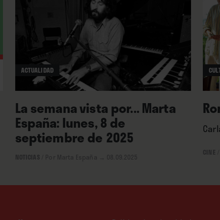
ACTUALIDAD
CUL
La semana vista por... Marta
Ro
España: lunes, 8 de
Car
septiembre de 2025
CINE
/
NOTICIAS
/
Por Marta España
→ 08.09.2025