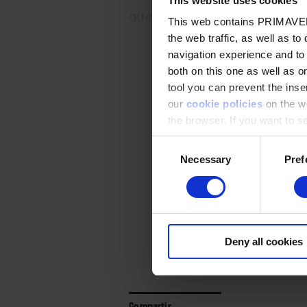
This website uses cookies
que acababa de perder a sus 
This web contains PRIMAVER
desorientación y de pérdida s
the web traffic, as well as to
navigation experience and to
solo tiene que afrontar el do
both on this one as well as on
encontrar su nuevo lugar en
Conte
tool you can prevent the inser
familiar que la sume en el d
our
cookie policies
on the we
the browser. If you want to see
extrañeza.
appear again
Para poder leer el 
Consent
Necessary
Pref
Regístrate
y podrá
Selection
Suscríbet
Deny all cookies
Compartir