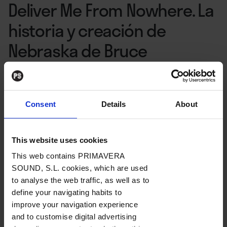
Deliver Me From Nowhere. La
historia y creación de
Nebraska de Bruce
Springsteen
›
NeoPerson, 2025
Consent
Details
About
Por
David Saavedra
28. 10. 2025
This website uses cookies
This web contains PRIMAVERA
SOUND, S.L. cookies, which are used
to analyse the web traffic, as well as to
“WZ: ¿Qué era lo que, en tu opinión, fallaba cuando te
define your navigating habits to
dispusiste a volver a grabar las canciones en el
improve your navigation experience
estudio?
and to customise digital advertising