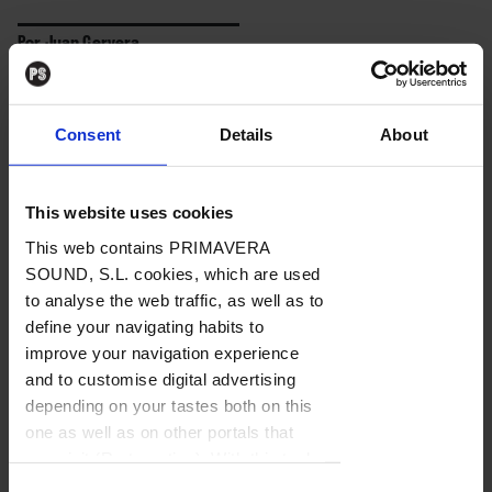
Por
Juan Cervera
16. 05. 2022
Consent
Details
About
BAJO
SUSCRIPCIÓN
This website uses cookies
This web contains PRIMAVERA
SOUND, S.L. cookies, which are used
Kendrick Lamar volvió a ganar en
to analyse the web traffic, as well as to
la
lista de los mejores discos del
define your navigating habits to
año en Rockdelux
: tercera vez
improve your navigation experience
que lo consiguió
and to customise digital advertising
(desmarcándose de Portishead,
depending on your tastes both on this
one as well as on other portals that
Animal Collective, PJ Harvey,
Contenido exclusivo
you visit (Re-targeting). With this tool
Kanye West y Low, con dos
you can prevent the insertion of these
Para poder leer el contenido tienes que estar registrado.
Consent