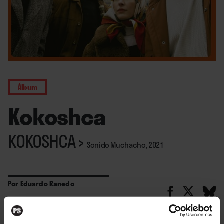
Álbum
Kokoshca
KOKOSHCA
›
Sonido Muchacho, 2021
Por
Eduardo Ranedo
04. 06. 2021