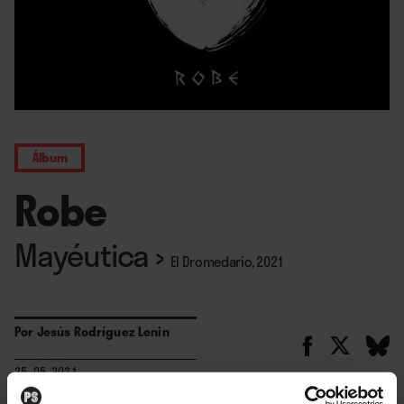
Álbum
Robe
Mayéutica
›
El Dromedario, 2021
Por
Jesús Rodríguez Lenin
25. 05. 2021