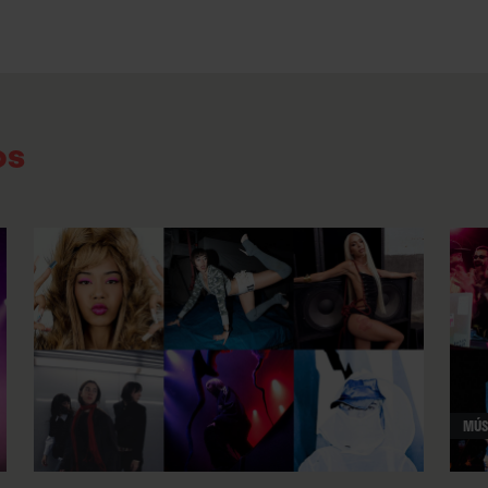
adentran en estados de éxtasis hyperpop (
“Do
o
“No quiero volver”
) que dialogan con la muer
de Auto-Tune angelical y explosiones glitchc
afinidad en PC Music como en Bladee y su Dra
os
cadencias trap lisérgicas a lo Sticky M.A. (
“Sle
la colaboración con Underaiki) y cándido indie
Un alarde de versatilidad que permite a Rojuu 
generación, pero también tender puentes con l
“Amor imposible” de Camela, himno previo a 
resuena ahora mismo en el dormitorio de algú
han roto por primera vez el corazón. ∎
MÚS