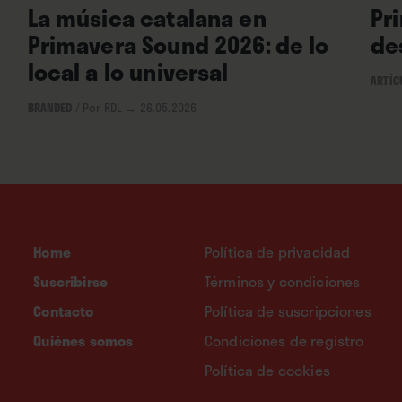
La música catalana en
Pr
Primavera Sound 2026: de lo
de
local a lo universal
ARTÍC
BRANDED
/
Por RDL
→ 26.05.2026
Home
Política de privacidad
Suscribirse
Términos y condiciones
Contacto
Política de suscripciones
Quiénes somos
Condiciones de registro
Política de cookies