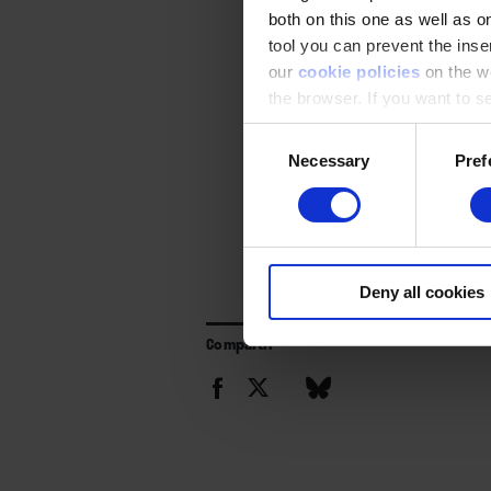
both on this one as well as on
tool you can prevent the inser
our
cookie policies
on the we
the browser. If you want to see
appear again
Consent
Necessary
Pref
Selection
Deny all cookies
Compartir