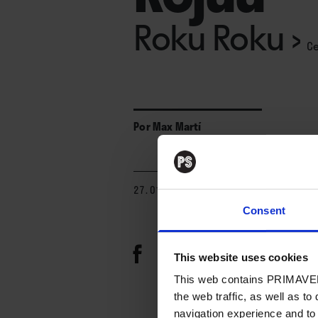
Roku Roku
›
Ce
Por
Max Martí
27. 01. 2021
Consent
This website uses cookies
This web contains PRIMAVER
the web traffic, as well as to
navigation experience and to