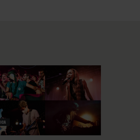
gs Heaven”
,
“Un abrazo más”
te o el desamor entre vocales
ore que tanto encuentran
in Gang, pero también en
nderman”
,
“Pero no importa”
o
 pop (
“Umi”
).
esbozar la fluidez de su
as anteriores: el
sample
de
su propio nacimiento,
n chaval de los 2000 a quien
ICA