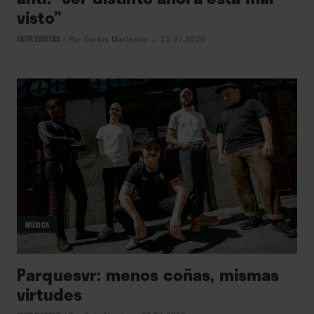
visto”
ENTREVISTAS
/
Por Carlos Marlasca
→ 22.07.2026
MÚSICA
Parquesvr: menos coñas, mismas
virtudes