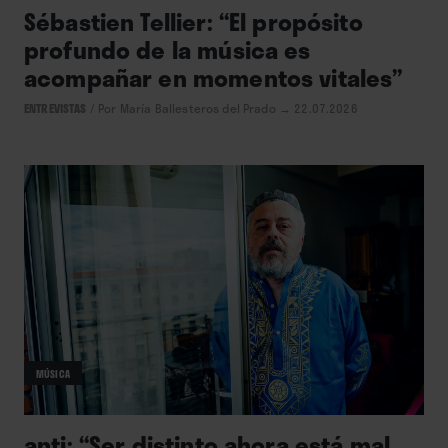
Sébastien Tellier: “El propósito
profundo de la música es
acompañar en momentos vitales”
ENTREVISTAS
/
Por María Ballesteros del Prado
→ 22.07.2026
MÚSICA
anti: “Ser distinto ahora está mal