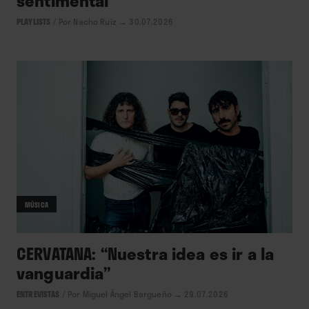
sentimental
PLAYLISTS
/
Por Nacho Ruiz
→ 30.07.2026
MÚSICA
CERVATANA: “Nuestra idea es ir a la
vanguardia”
ENTREVISTAS
/
Por Miguel Ángel Bargueño
→ 29.07.2026