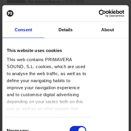
ENTREVISTAS
/
Por Octavio Beares
→ 17.07.2026
Consent
Details
About
This website uses cookies
This web contains PRIMAVERA
SOUND, S.L. cookies, which are used
to analyse the web traffic, as well as to
MÚSICA
define your navigating habits to
improve your navigation experience
and to customise digital advertising
Rubén Blades: cuando la salsa era
depending on your tastes both on this
la CNN de los latinos
one as well as on other portals that
you visit (Re-targeting). With this tool
15.07.2026 / Plaza de España (Icónica Santalucía
Sevilla Fest), Sevilla
you can prevent the insertion of these
Consent
cookies or third party cookies. In the
Necessary