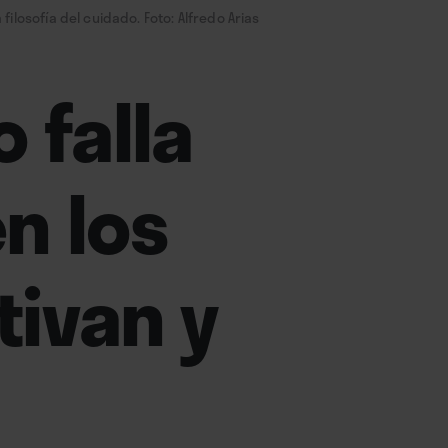
 filosofía del cuidado. Foto: Alfredo Arias
 falla
n los
tivan y