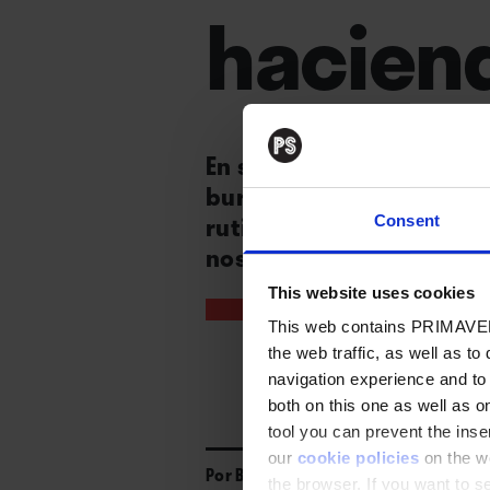
haciend
En su nuevo libro, Remedi
burocracias que no mejor
rutinas turbocapitalista
Consent
nosotros mismos.
This website uses cookies
This web contains PRIMAVER
the web traffic, as well as to
navigation experience and to
both on this one as well as on
tool you can prevent the inser
our
cookie policies
on the we
Por
Brenda Chávez
the browser. If you want to see