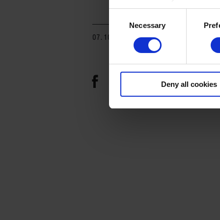
appear again
Consent
Necessary
Pref
Selection
07. 10. 2024
Deny all cookies