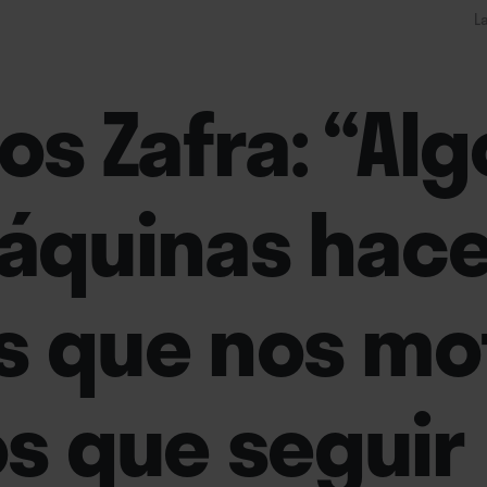
La
s Zafra: “Algo
máquinas hace
s que nos mo
s que seguir