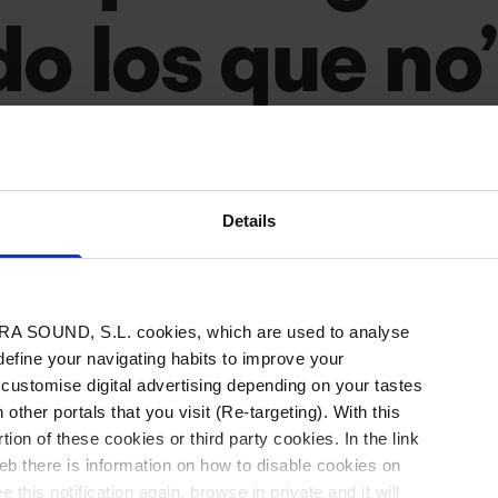
o los que no
os Zafra explora cómo rebelarnos ante la te
an nuestra vida. Estrategias para escapar d
s que no solo nos separan de nuestros igual
Details
A SOUND, S.L. cookies, which are used to analyse
 define your navigating habits to improve your
 customise digital advertising depending on your tastes
 other portals that you visit (Re-targeting). With this
tion of these cookies or third party cookies. In the link
“Inefable”, es decir, “lo que no se puede explica
b there is information on how to disable cookies on
 this notification again, browse in private and it will