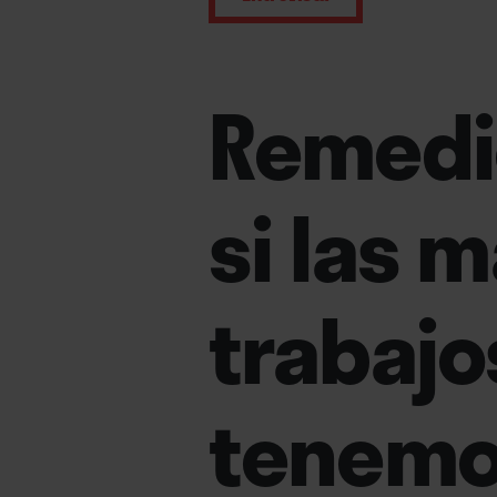
Remedio
si las 
trabajo
tenemo