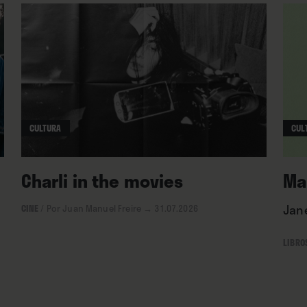
CULTURA
CUL
Charli in the movies
Ma
Jane
CINE
/
Por Juan Manuel Freire
→ 31.07.2026
LIBRO