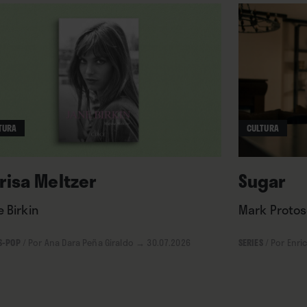
TURA
CULTURA
risa Meltzer
Sugar
 Birkin
Mark Protose
S-POP
/
Por Ana Dara Peña Giraldo
→ 30.07.2026
SERIES
/
Por Enri