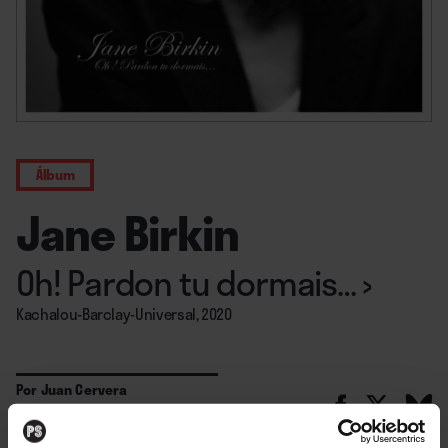
Álbum
Jane Birkin
Oh! Pardon tu dormais…
›
Kachalou-Barclay-Universal, 2020
Por
Juan Cervera
28. 12. 2020