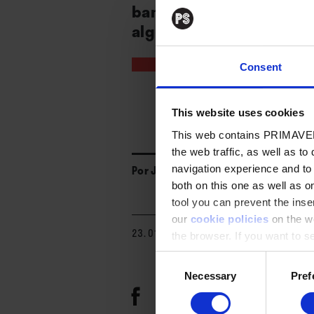
banda. De aquel crisol r
algunos materiales noble
Consent
This website uses cookies
This web contains PRIMAVER
the web traffic, as well as to
Por
José Manuel Caturla
navigation experience and to
both on this one as well as on
tool you can prevent the inser
our
cookie policies
on the we
23. 01. 2025
the browser. If you want to see
appear again
Consent
Necessary
Pref
Selection