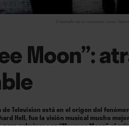
El destello de un momento único: Televi
ee Moon”: at
able
 de Television está en el origen del fenóme
hard Hell, fue la visión musical mucho mejo
ió para culminar con “Marquee Moon”, el pri