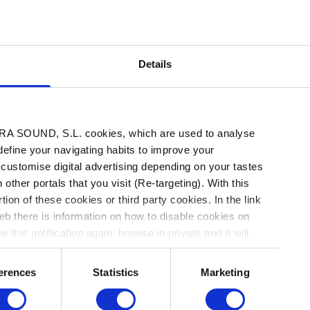
adiante surgió una nueva música rock fundi
s del pasado y proyectando buena parte de
Details
A SOUND, S.L. cookies, which are used to analyse
 define your navigating habits to improve your
El trayecto de
Television
hasta
“Marquee Moo
 customise digital advertising depending on your tastes
desarrolla en dos escenarios: antes y después 
 other portals that you visit (Re-targeting). With this
tion of these cookies or third party cookies. In the link
bajista del grupo. La historia varía según las f
b there is information on how to disable cookies on
completar un puzle saturado de pistas falsas.
 this notification again, browse in private and it will
autobiografías de dos protagonistas directos: 
Tramp” (2013), de Hell, y “Material inflamable”
erences
Statistics
Marketing
Combustible”, 2018; Contra, 2019), de
Richard L