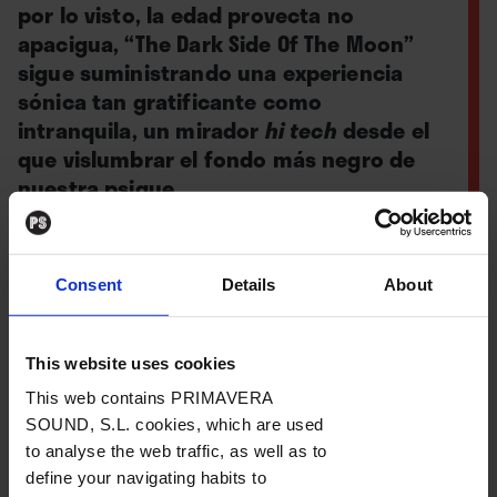
por lo visto, la edad provecta no
apacigua, “The Dark Side Of The Moon”
sigue suministrando una experiencia
sónica tan gratificante como
intranquila, un mirador
hi tech
desde el
que vislumbrar el fondo más negro de
nuestra psique.
Consent
Details
About
Por
Jordi Bianciotto
24. 03. 2023
This website uses cookies
This web contains PRIMAVERA
SOUND, S.L. cookies, which are used
to analyse the web traffic, as well as to
A la mente de
Roger Waters
–bajista, cantante y
define your navigating habits to