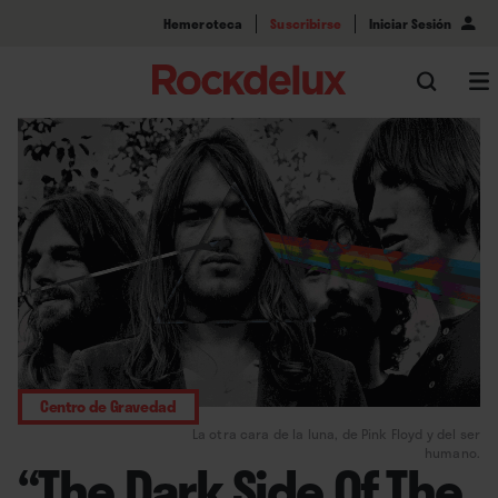
Hemeroteca
Suscribirse
Iniciar Sesión
Centro de Gravedad
La otra cara de la luna, de Pink Floyd y del ser
humano.
“The Dark Side Of The