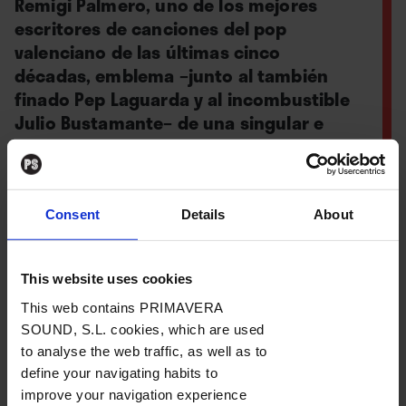
Remigi Palmero, uno de los mejores
escritores de canciones del pop
valenciano de las últimas cinco
décadas, emblema –junto al también
finado Pep Laguarda y al incombustible
Julio Bustamante– de una singular e
influyente alquimia musical que
siempre mereció mayor eco.
Consent
Details
About
Por
Carlos Pérez de Ziriza
This website uses cookies
This web contains PRIMAVERA
26. 01. 2026
SOUND, S.L. cookies, which are used
to analyse the web traffic, as well as to
define your navigating habits to
improve your navigation experience
Trascendía ayer domingo por la mañana la noticia: