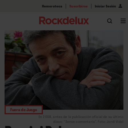
Hemeroteca
Suscribirse
Iniciar Sesión
Fuera de Juego
En 2008, antes de la publicación oficial de su último
disco: “Sense comentaris”. Foto: Jordi Vidal