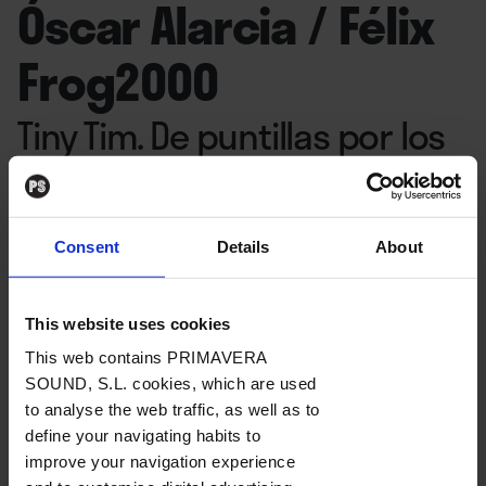
Óscar Alarcia / Félix
Frog2000
Tiny Tim. De puntillas por los
tulipanes / Butthole Surfers.
Mal café tejano
›
Libritos Jenkins, 2025
Consent
Details
About
Por
Juan Cervera
This website uses cookies
This web contains PRIMAVERA
13. 10. 2025
SOUND, S.L. cookies, which are used
to analyse the web traffic, as well as to
define your navigating habits to
improve your navigation experience
Desde los márgenes y con los márgenes: Libirtos