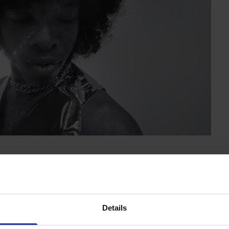
 a
Sly & The Family Stone
en este
“Sly Lives!
nius)”
(2025; disponible en Disney+) como
“una
que lo fue: ahí queda ese grupo integrador,
Details
ue, propulsando su funk cósmico hacia el siglo