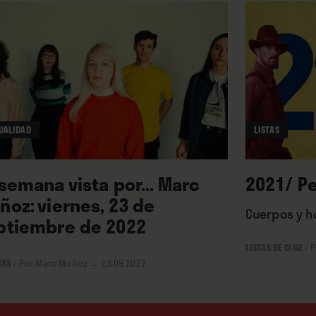
UALIDAD
LISTAS
 semana vista por... Marc
2021/ Pe
ñoz: viernes, 23 de
Cuerpos y h
ptiembre de 2022
LISTAS DE CINE
/
P
IAS
/
Por Marc Muñoz
→ 23.09.2022