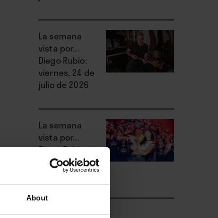
La semana
vista por...
Diego Rubio:
viernes, 24 de
julio de 2026
La semana
vista por...
Diego Rubio:
miércoles, 22
de julio de 2026
About