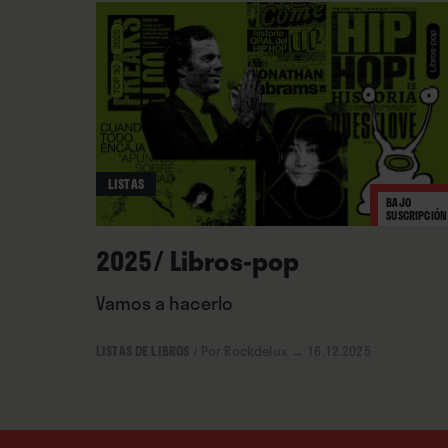
donde la película suelta lastr
apabullante recorrido siguie
en una historia de auge, caíd
espacio a los restantes miemb
sustanciosas reflexiones sob
LISTAS
BAJO
SUSCRIPCIÓN
2025/ Libros-pop
Vamos a hacerlo
LISTAS DE LIBROS
/
Por Rockdelux
→ 16.12.2025