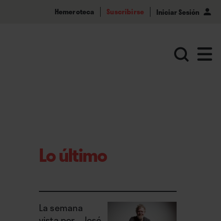
Hemeroteca
Suscribirse
Iniciar Sesión
Lo último
La semana
vista por... José