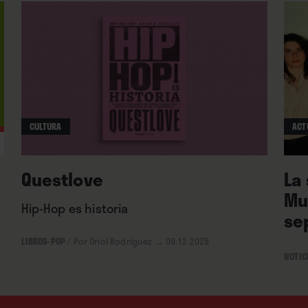
e y se lanza sin prejuicios a trazar un
ndo los cánones ya clásicos del rockumentary
a, redención y, ejem, bustos parlantes para dar
ros de la banda, capaces, ellos sí, de desplegar
re aquella prodigiosa década de vida común.
CULTURA
ACT
Questlove
La
Mu
Hip-Hop es historia
se
LIBROS-POP
/
Por Oriol Rodríguez
→ 09.12.2025
NOTIC