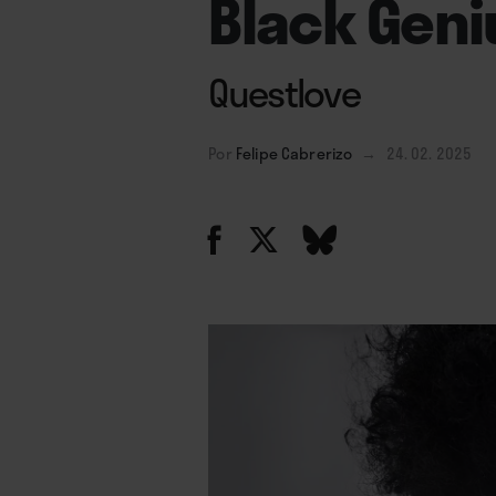
Black Geni
Questlove
Por
Felipe Cabrerizo
→
24. 02. 2025