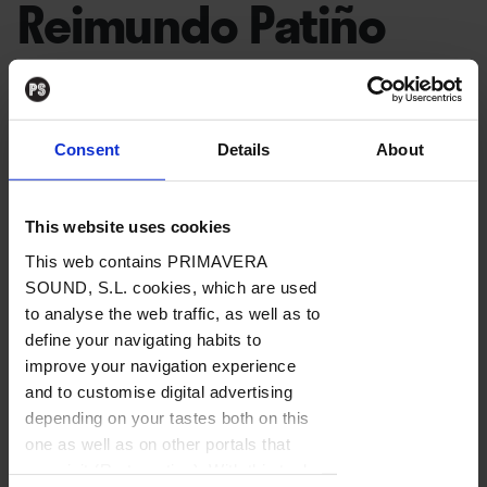
Reimundo Patiño
2 viaxes
›
Fosfatina-Editorial Elvira, 2022
Consent
Details
About
Por
Octavio Beares
20. 04. 2022
This website uses cookies
This web contains PRIMAVERA
SOUND, S.L. cookies, which are used
to analyse the web traffic, as well as to
La historia del cómic de Galicia tiene en los años 70
define your navigating habits to
su momento más importante, al consolidarse una
improve your navigation experience
idea de cómic gallego gracias a diversas
and to customise digital advertising
publicaciones, colectivos y autores. En aquella
depending on your tastes both on this
one as well as on other portals that
década políticamente convulsa dos figuras
you visit (Re-targeting). With this tool
esenciales irrumpieron en la “banda deseñada” con