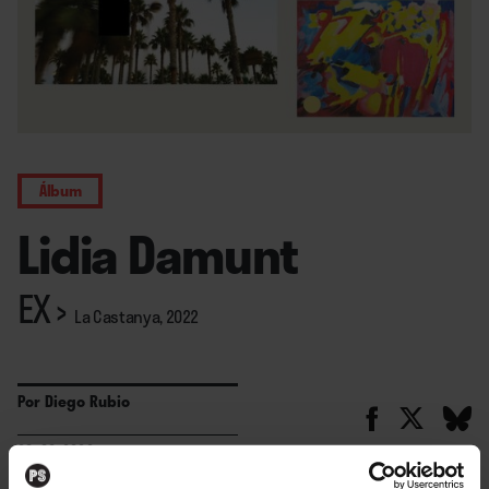
Álbum
Lidia Damunt
EX
›
La Castanya, 2022
Por
Diego Rubio
28. 06. 2022