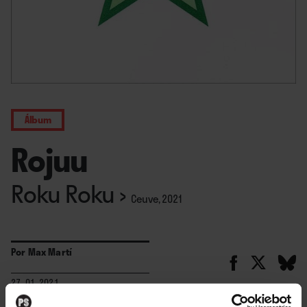
Álbum
Rojuu
Roku Roku
›
Ceuve, 2021
Por
Max Martí
27. 01. 2021