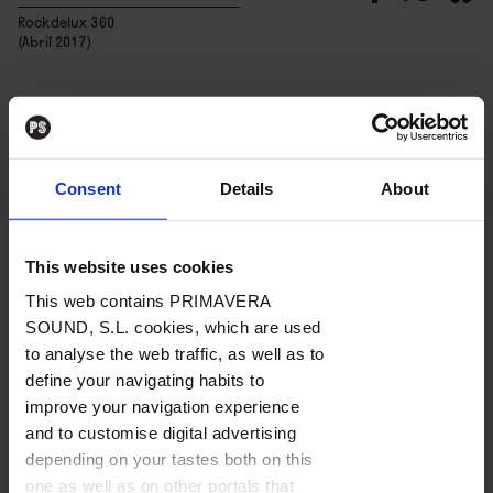
Rockdelux 360
(Abril 2017)
BAJO
SUSCRIPCIÓN
Consent
Details
About
“Los Ángeles” fue el esperado
debut de Rosalía, una cantaora
This website uses cookies
que llegó para darle un hermoso
This web contains PRIMAVERA
revolcón a los aires flamencos.
SOUND, S.L. cookies, which are used
to analyse the web traffic, as well as to
Con la complicidad de Raül
define your navigating habits to
Fernandez Refree, la catalana
Contenido exclusivo
improve your navigation experience
firmó, sin duda, uno de lo
and to customise digital advertising
Para poder leer el contenido tienes que estar registrado.
estrenos más intensos y
depending on your tastes both on this
Regístrate
y podrás acceder a 3 artículos gratis al mes.
arrebatadores de los últimos
one as well as on other portals that