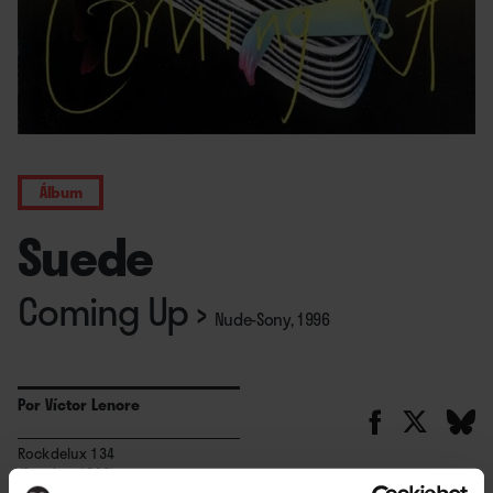
Álbum
Suede
Coming Up
›
Nude-Sony, 1996
Por
Víctor Lenore
Rockdelux 134
(Octubre 1996)