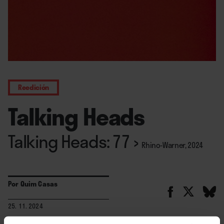
Reedición
Talking Heads
Talking Heads: 77
›
Rhino-Warner, 2024
Por
Quim Casas
25. 11. 2024