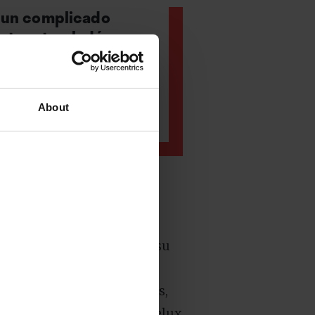
as un complicado
autora trasladó su
rarse en La Mar de
 horas de su único
a necesaria siesta
About
tre las nueve jornadas de su
a Dominicana. Era la
ngo, 1977) en nuestro país,
septiembre de 2011. Rockdelux