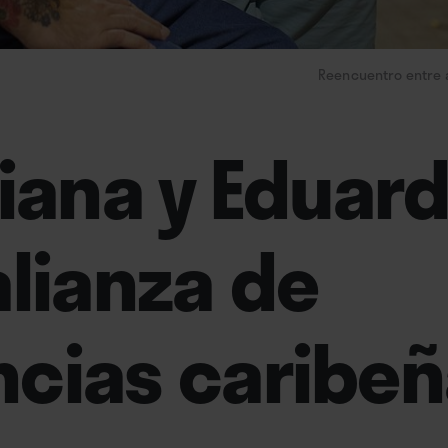
Reencuentro entre a
diana y Eduar
alianza de
ncias caribe