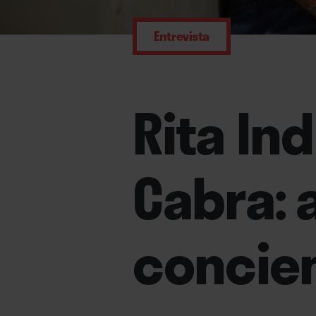
Entrevista
Rita In
Cabra: 
concie