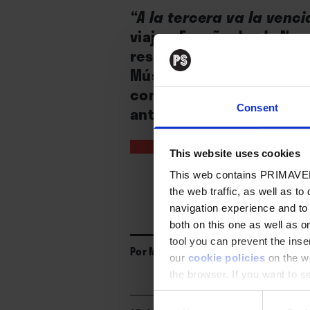
“A la tercera va la venc
viaje a España desde Nue
residencia el año pasado
Músicas con su productor
concierto en Europa y si
anti desfase horario. Veni, 
Consent
This website uses cookies
This web contains PRIMAVER
the web traffic, as well as to
navigation experience and to
both on this one as well as on
tool you can prevent the inser
Por
Miguel Tébar A.
our
cookie policies
on the we
the browser. If you want to see
appear again
Consent