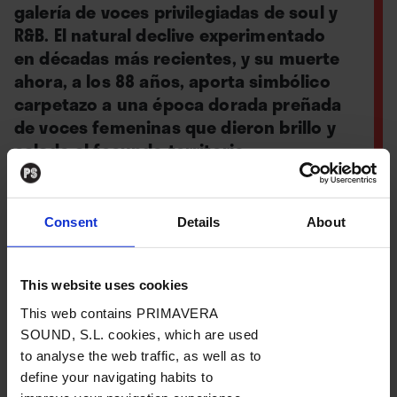
galería de voces privilegiadas de soul y
R&B. El natural declive experimentado
en décadas más recientes, y su muerte
ahora, a los 88 años, aporta simbólico
carpetazo a una época dorada preñada
de voces femeninas que dieron brillo y
calado al fecundo territorio
baladístico.
Consent
Details
About
Por
Salvador Catalán
This website uses cookies
25. 02. 2025
This web contains PRIMAVERA
SOUND, S.L. cookies, which are used
to analyse the web traffic, as well as to
define your navigating habits to