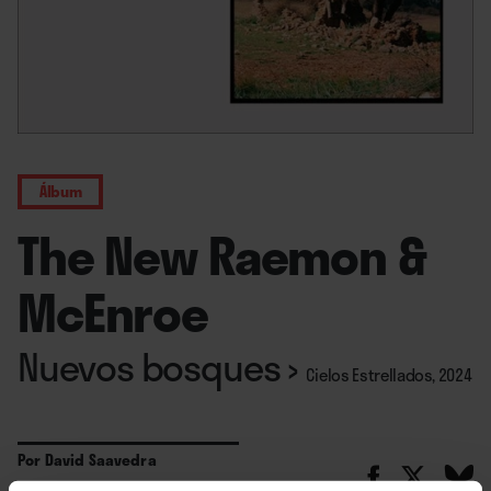
Álbum
The New Raemon &
McEnroe
Nuevos bosques
›
Cielos Estrellados, 2024
Por
David Saavedra