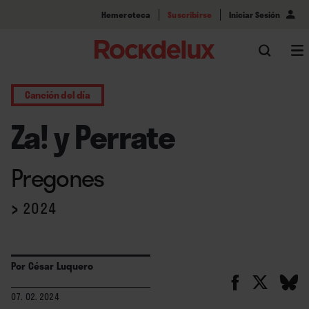
Hemeroteca
Suscribirse
Iniciar Sesión
Canción del día
Za! y Perrate
Pregones
›
2024
Por
César Luquero
07. 02. 2024