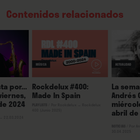
Contenidos relacionados
MÚSICA
ACTUALIDAD
ta por...
Rockdelux #400:
La seman
viernes,
Made In Spain
Andrés 
de 2024
miércol
PLAYLISTS
/
Por Rockdelux
→ Rockdelux
abril de
400 (Junio 2025)
→ 22.03.2024
NOTICIAS
/
Por A
30.04.2025