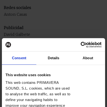
Redes sociales
Anton Casas
Publicidad
David Galbete
Programación web
Jose L Mortola, Mirko Geest
Consent
Details
About
Marketing digital
Coque Aniel, Carla Calleja
This website uses cookies
This web contains PRIMAVERA
Soporte audiovisual
SOUND, S.L. cookies, which are used
to analyse the web traffic, as well as to
Vampire Films
define your navigating habits to
improve your navigation experience