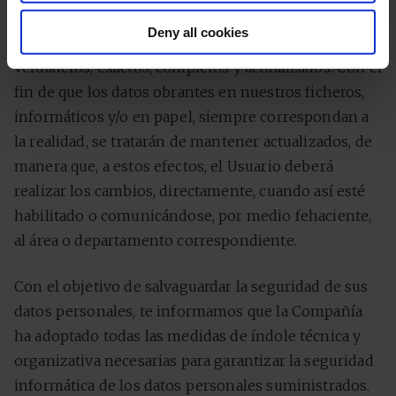
Deny all cookies
El Usuario garantiza que los datos aportados son
verdaderos, exactos, completos y actualizados. Con el
fin de que los datos obrantes en nuestros ficheros,
informáticos y/o en papel, siempre correspondan a
la realidad, se tratarán de mantener actualizados, de
manera que, a estos efectos, el Usuario deberá
realizar los cambios, directamente, cuando así esté
habilitado o comunicándose, por medio fehaciente,
al área o departamento correspondiente.
Con el objetivo de salvaguardar la seguridad de sus
datos personales, te informamos que la Compañía
ha adoptado todas las medidas de índole técnica y
organizativa necesarias para garantizar la seguridad
informática de los datos personales suministrados.