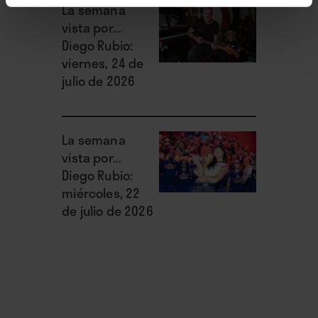
La semana
vista por...
Diego Rubio:
viernes, 24 de
julio de 2026
La semana
vista por...
Diego Rubio:
miércoles, 22
de julio de 2026