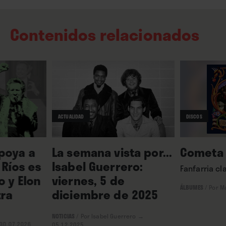
Contenidos relacionados
ACTUALIDAD
DISCOS
La semana vista por...
Cometa
poya a
Isabel Guerrero:
 Ríos es
Fanfarria cl
viernes, 5 de
o y Elon
ÁLBUMES
/
Por M
diciembre de 2025
tra
NOTICIAS
/
Por Isabel Guerrero
→
30.07.2026
05.12.2025