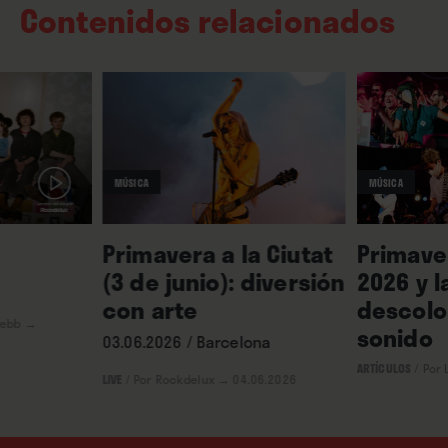
Contenidos relacionados
MÚSICA
MÚSICA
Primavera a la Ciutat
Primave
(3 de junio): diversión
2026 y l
con arte
descolo
Webb
→
sonido
03.06.2026 / Barcelona
ARTÍCULOS
/
Por 
LIVE
/
Por Rockdelux
→ 04.06.2026