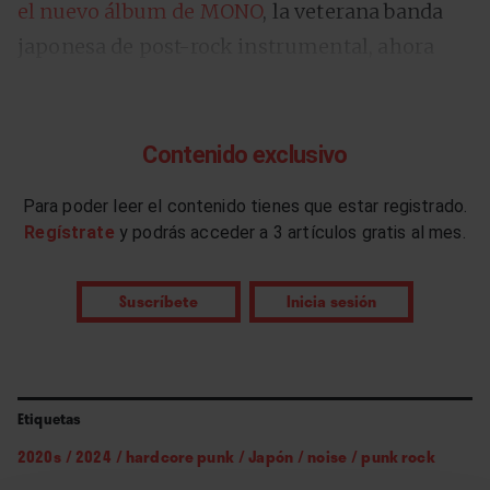
el nuevo álbum de MONO
, la veterana banda
japonesa de post-rock instrumental, ahora
recibimos “Stopgap”, el segundo adelanto –de
momento solo en YouTube– de
“3 + 5”
, el
octavo álbum de
Melt-Banana
, otra banda
Contenido exclusivo
japonesa aún más veterana pero menos
Para poder leer el contenido tienes que estar registrado.
constante.
Regístrate
y podrás acceder a 3 artículos gratis al mes.
El grupo nació en 1991, pero ha sufrido varios
Suscríbete
Inicia sesión
parones discográficos importantes. Desde
2003 solo han publicado tres álbumes en
estudio, y cuando a finales de agosto
Etiquetas
publiquen el nuevo en A-Zap Records –el sello
discográfico de su propiedad–, lo harán once
2020s
/
2024
/
hardcore punk
/
Japón
/
noise
/
punk rock