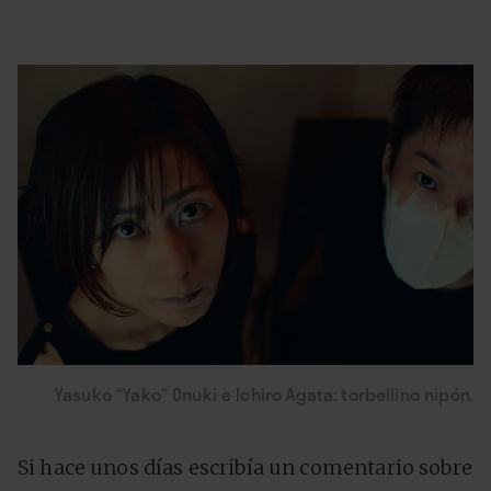
Yasuko “Yako” Onuki e Ichiro Agata: torbellino nipón.
Si hace unos días escribía un comentario sobre