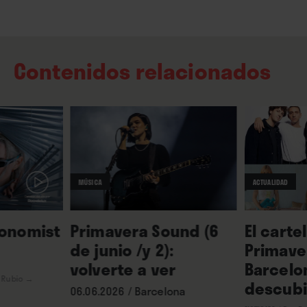
Contenidos relacionados
MÚSICA
ACTUALIDAD
honomist
Primavera Sound (6
El carte
de junio /y 2):
Primave
volverte a ver
Barcelon
 Rubio
→
descubi
06.06.2026 / Barcelona