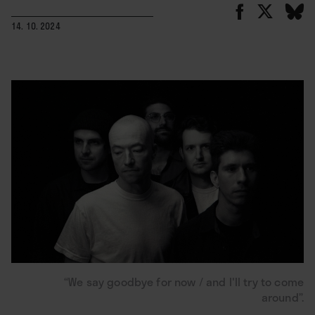
14. 10. 2024
“We say goodbye for now / and I'll try to come
around”.