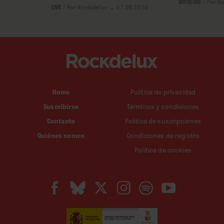
NOTICIAS
/
Por R
LIVE
/
Por Rockdelux
→ 07.06.2026
Home
Política de privacidad
Suscribirse
Términos y condiciones
Contacto
Política de suscripciones
Quiénes somos
Condiciones de registro
Política de cookies