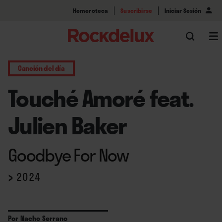
Hemeroteca
Suscribirse
Iniciar Sesión
Canción del día
Touché Amoré feat.
Julien Baker
Goodbye For Now
›
2024
Por
Nacho Serrano