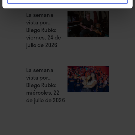
adquiere mucho más sentido si se deja para el
La semana
final. ∎
vista por...
Diego Rubio:
viernes, 24 de
julio de 2026
La semana
vista por...
Diego Rubio:
miércoles, 22
de julio de 2026