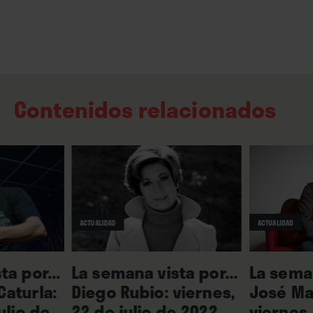
Contenidos relacionados
ACTUALIDAD
ACTUALIDAD
ta por...
La semana vista por...
La seman
aturla:
Diego Rubio: viernes,
José Ma
ulio de
22 de julio de 2022
viernes,