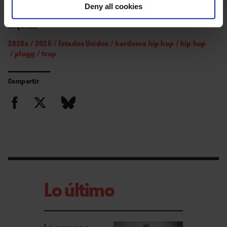
Deny all cookies
Etiquetas
2020s
/
2025
/
Estados Unidos
/
hardcore hip hop
/
hip hop
/
plugg
/
trap
Compartir
Lo último