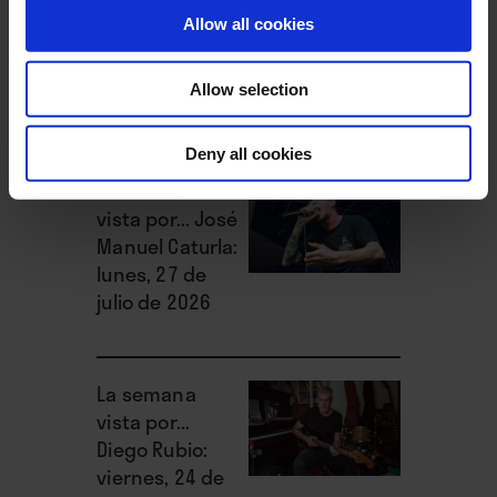
vista por... José
Allow all cookies
Manuel Caturla:
miércoles, 29
Allow selection
de julio de 2026
Deny all cookies
La semana
vista por... José
Manuel Caturla:
lunes, 27 de
julio de 2026
La semana
vista por...
Diego Rubio:
viernes, 24 de