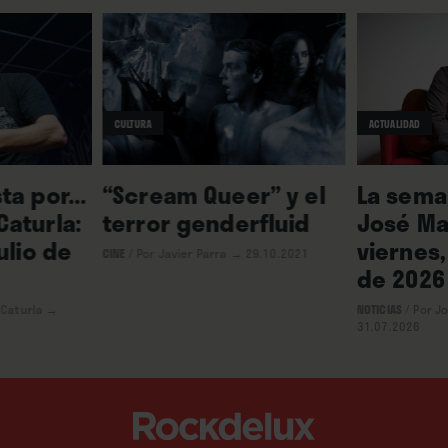
CULTURA
ACTUALIDAD
ta por...
“Scream Queer” y el
La seman
aturla:
terror genderfluid
José Ma
ulio de
viernes,
CINE
/
Por Javier Parra
→ 29.10.2021
de 2026
 Caturla
→
NOTICIAS
/
Por J
31.07.2026