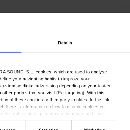
nido exclusivo
Details
contenido tienes que estar registrado.
s acceder a 3 artículos gratis al mes.
A SOUND, S.L. cookies, which are used to analyse
 define your navigating habits to improve your
e
Inicia sesión
 customise digital advertising depending on your tastes
 other portals that you visit (Re-targeting). With this
tion of these cookies or third party cookies. In the link
b there is information on how to disable cookies on
 this notification again, browse in private and it will