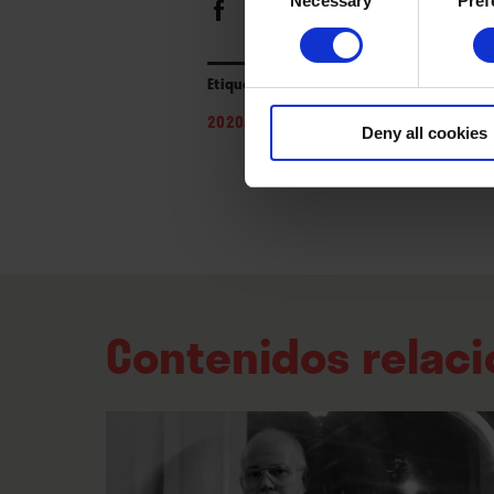
Necessary
Pref
Selection
Etiquetas
2020s
/
2024
/
indie pop
/
pop
/
pop el
Deny all cookies
Contenidos relac