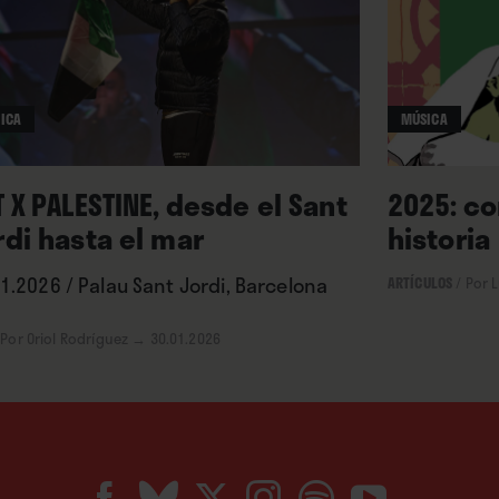
ICA
MÚSICA
 X PALESTINE, desde el Sant
2025: co
rdi hasta el mar
historia
1.2026 / Palau Sant Jordi, Barcelona
ARTÍCULOS
/
Por L
Por Oriol Rodríguez
→ 30.01.2026