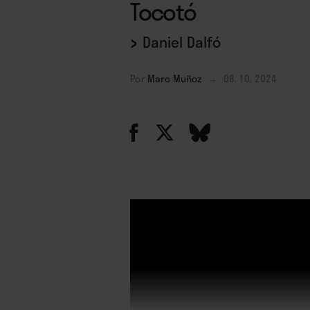
Tocotó
›
Daniel Dalfó
Por
Marc Muñoz
→
08. 10. 2024