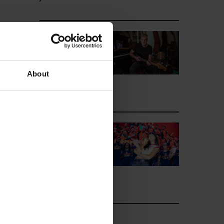
La semana
vista por...
Diego Rubio:
viernes, 24 de
About
julio de 2026
La semana
vista por...
Diego Rubio:
miércoles, 22
de julio de 2026