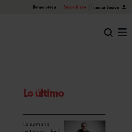
Hemeroteca
Suscribirse
Iniciar Sesión
Lo último
La semana
vista por... José