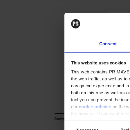
Conte
Consent
Para poder leer el 
Regístrate
y podrá
This website uses cookies
This web contains PRIMAVER
the web traffic, as well as to
Suscríbet
navigation experience and to
both on this one as well as on
tool you can prevent the inser
our
cookie policies
on the we
the browser. If you want to see
Compartir
appear again
Consent